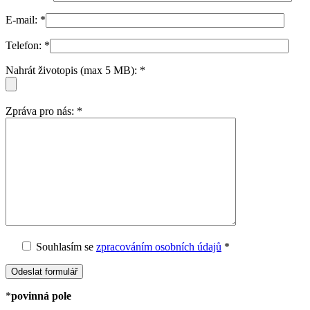
E-mail:
*
Telefon:
*
Nahrát životopis (max 5 MB):
*
Zpráva pro nás:
*
Souhlasím
se
zpracováním osobních údajů
*
*
povinná pole