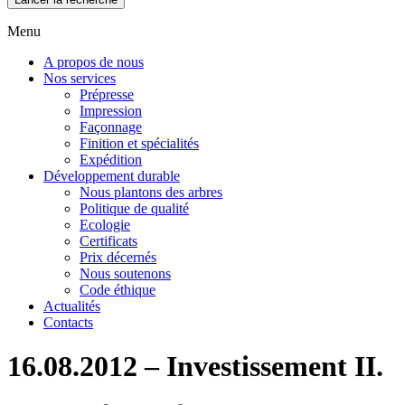
Menu
A propos de nous
Nos services
Prépresse
Impression
Façonnage
Finition et spécialités
Expédition
Développement durable
Nous plantons des arbres
Politique de qualité
Ecologie
Certificats
Prix décernés
Nous soutenons
Code éthique
Actualités
Contacts
16.08.2012 – Investissement II.