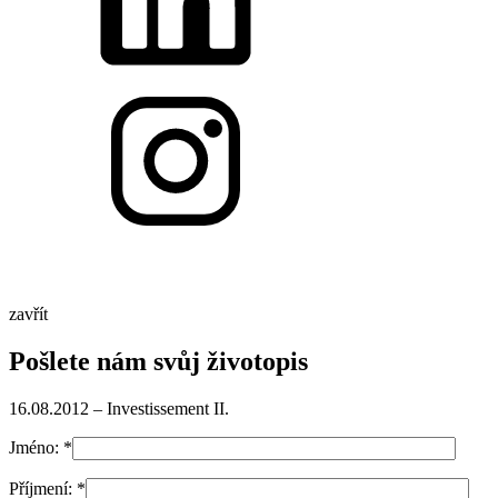
zavřít
Pošlete nám svůj životopis
16.08.2012 – Investissement II.
Jméno:
*
Příjmení:
*