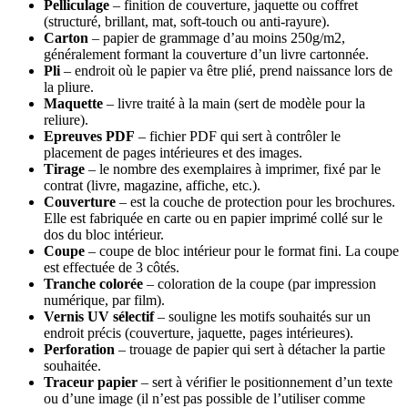
Pelliculage
– finition de couverture, jaquette ou coffret
(structuré, brillant, mat, soft-touch ou anti-rayure).
Carton
– papier de grammage d’au moins 250g/m2,
généralement formant la couverture d’un livre cartonnée.
Pli
– endroit où le papier va être plié, prend naissance lors de
la pliure.
Maquette
– livre traité à la main (sert de modèle pour la
reliure).
Epreuves
PDF
– fichier PDF qui sert à contrôler le
placement de pages intérieures et des images.
Tirage
– le nombre des exemplaires à imprimer, fixé par le
contrat (livre, magazine, affiche, etc.).
Couverture
– est la couche de protection pour les brochures.
Elle est fabriquée en carte ou en papier imprimé collé sur le
dos du bloc intérieur.
Coupe
– coupe de bloc intérieur pour le format fini. La coupe
est effectuée de 3 côtés.
Tranche
colorée
– coloration de la coupe (par impression
numérique, par film).
Vernis UV sélectif
– souligne les motifs souhaités sur un
endroit précis (couverture, jaquette, pages intérieures).
Perforation
– trouage de papier qui sert à détacher la partie
souhaitée.
Traceur papier
– sert à vérifier le positionnement d’un texte
ou d’une image (il n’est pas possible de l’utiliser comme