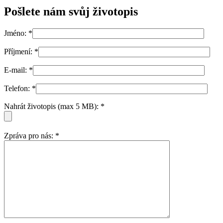
Pošlete nám svůj životopis
Jméno:
*
Příjmení:
*
E-mail:
*
Telefon:
*
Nahrát životopis (max 5 MB):
*
Zpráva pro nás:
*