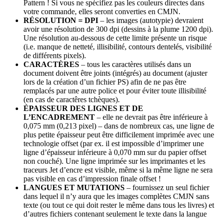
Pattern ! Si vous ne spécifiez pas les couleurs directes dans
votre commande, elles seront converties en CMJN.
RÉSOLUTION = DPI
– les images (autotypie) devraient
avoir une résolution de 300 dpi (dessins à la plume 1200 dpi).
Une résolution au-dessous de cette limite présente un risque
(i.e. manque de netteté, illisibilité, contours dentelés, visibilité
de différents pixels).
CARACTÈRES
– tous les caractères utilisés dans un
document doivent être joints (intégrés) au document (ajuster
lors de la création d’un fichier PS) afin de ne pas être
remplacés par une autre police et pour éviter toute illisibilité
(en cas de caractêres tchèques).
ÉPAISSEUR DES LIGNES ET DE
L’ENCADREMENT
– elle ne devrait pas être inférieure à
0,075 mm (0,213 pixel) – dans de nombreux cas, une ligne de
plus petite épaisseur peut être difficilement imprimée avec une
technologie offset (par ex. il est impossible d’imprimer une
ligne d’épaisseur inférieure à 0,070 mm sur du papier offset
non couché). Une ligne imprimée sur les imprimantes et les
traceurs Jet d’encre est visible, même si la même ligne ne sera
pas visible en cas d’impression finale offset !
LANGUES ET MUTATIONS
– fournissez un seul fichier
dans lequel il n’y aura que les images complètes CMJN sans
texte (ou tout ce qui doit rester le même dans tous les livres) et
d’autres fichiers contenant seulement le texte dans la langue