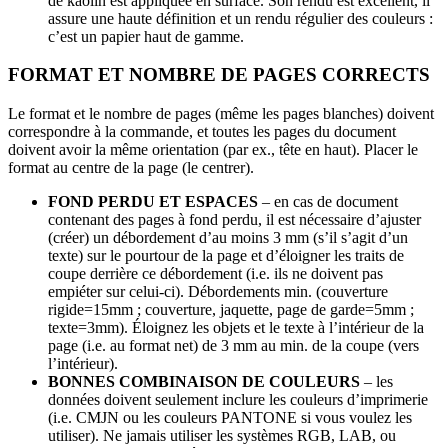
de kaolin est appliquée en surface. Son rendu est excellent, il
assure une haute définition et un rendu régulier des couleurs :
c’est un papier haut de gamme.
FORMAT ET NOMBRE DE PAGES CORRECTS
Le format et le nombre de pages (même les pages blanches) doivent
correspondre à la commande, et toutes les pages du document
doivent avoir la même orientation (par ex., tête en haut). Placer le
format au centre de la page (le centrer).
FOND PERDU ET ESPACES
– en cas de document
contenant des pages à fond perdu, il est nécessaire d’ajuster
(créer) un débordement d’au moins 3 mm (s’il s’agit d’un
texte) sur le pourtour de la page et d’éloigner les traits de
coupe derrière ce débordement (i.e. ils ne doivent pas
empiéter sur celui-ci). Débordements min. (couverture
rigide=15mm ; couverture, jaquette, page de garde=5mm ;
texte=3mm). Éloignez les objets et le texte à l’intérieur de la
page (i.e. au format net) de 3 mm au min. de la coupe (vers
l’intérieur).
BONNES COMBINAISON DE COULEURS
– les
données doivent seulement inclure les couleurs d’imprimerie
(i.e. CMJN ou les couleurs PANTONE si vous voulez les
utiliser). Ne jamais utiliser les systèmes RGB, LAB, ou