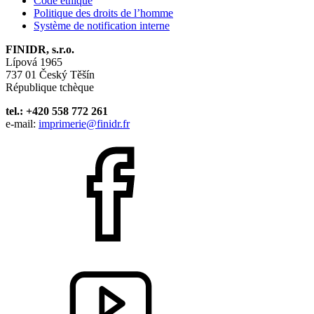
Code éthique
Politique des droits de l’homme
Système de notification interne
FINIDR, s.r.o.
Lípová 1965
737 01 Český Těšín
République tchèque
tel.: +420 558 772 261
e-mail:
imprimerie@finidr.fr