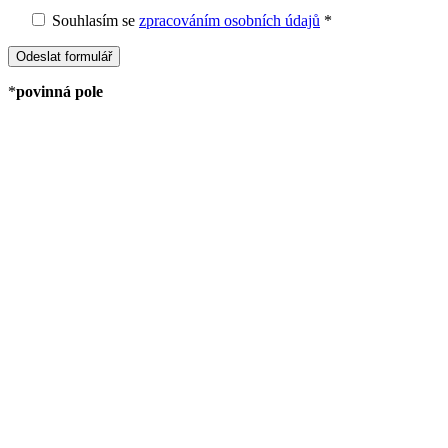
Souhlasím
se
zpracováním osobních údajů
*
*
povinná pole