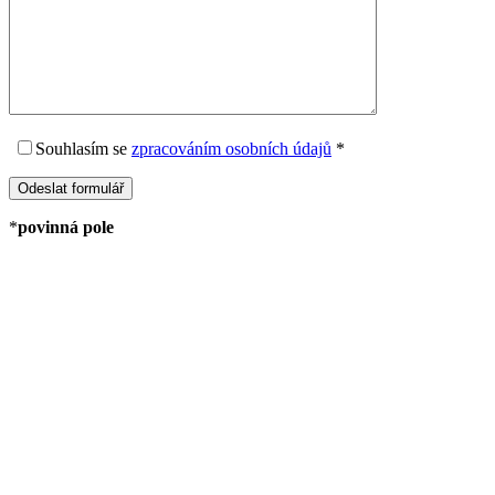
Souhlasím
se
zpracováním osobních údajů
*
*
povinná pole