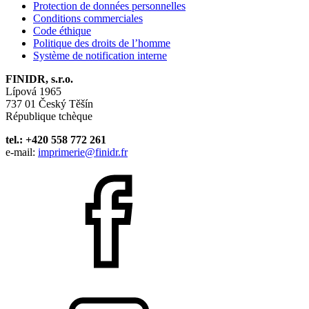
Protection de données personnelles
Conditions commerciales
Code éthique
Politique des droits de l’homme
Système de notification interne
FINIDR, s.r.o.
Lípová 1965
737 01 Český Těšín
République tchèque
tel.: +420 558 772 261
e-mail:
imprimerie@finidr.fr