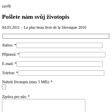
zavřít
Pošlete nám svůj životopis
04.05.2011 – Le plus beau livre de la Slovaquie 2010
Jméno:
*
Příjmení:
*
E-mail:
*
Telefon:
*
Nahrát životopis (max 5 MB):
*
Zpráva pro nás:
*