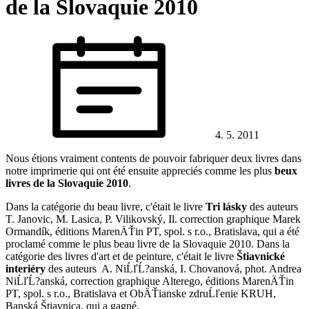
de la Slovaquie 2010
4. 5. 2011
Nous étions vraiment contents de pouvoir fabriquer deux livres dans
notre imprimerie qui ont été ensuite appreciés comme les plus
beux
livres de la Slovaquie 2010
.
Dans la catégorie du beau livre, c'était le livre
Tri lásky
des auteurs
T. Janovic, M. Lasica, P. Vilikovský, Il. correction graphique Marek
Ormandík, éditions MarenÄŤin PT, spol. s r.o., Bratislava, qui a été
proclamé comme le plus beau livre de la Slovaquie 2010. Dans la
catégorie des livres d'art et de peinture, c'était le livre
Štiavnické
interiéry
des auteurs A. NiĹľĹ?anská, I. Chovanová, phot. Andrea
NiĹľĹ?anská, correction graphique Alterego, éditions MarenÄŤin
PT, spol. s r.o., Bratislava et ObÄŤianske zdruĹľenie KRUH,
Banská Štiavnica, qui a gagné.