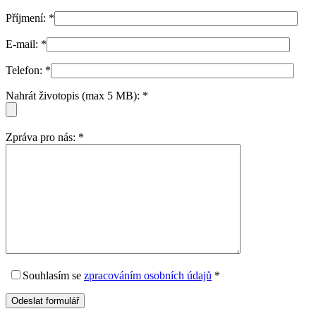
Příjmení:
*
E-mail:
*
Telefon:
*
Nahrát životopis (max 5 MB):
*
Zpráva pro nás:
*
Souhlasím
se
zpracováním osobních údajů
*