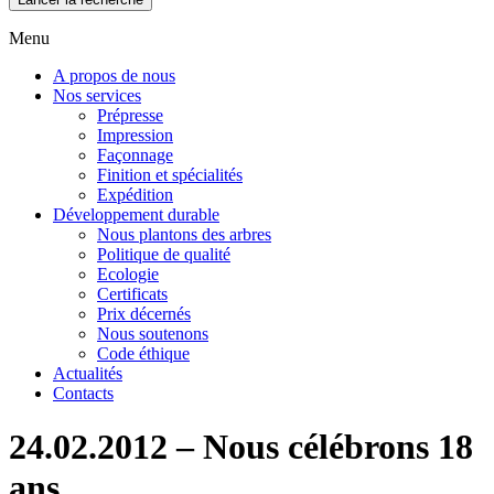
Menu
A propos de nous
Nos services
Prépresse
Impression
Façonnage
Finition et spécialités
Expédition
Développement durable
Nous plantons des arbres
Politique de qualité
Ecologie
Certificats
Prix décernés
Nous soutenons
Code éthique
Actualités
Contacts
24.02.2012 – Nous célébrons 18
ans