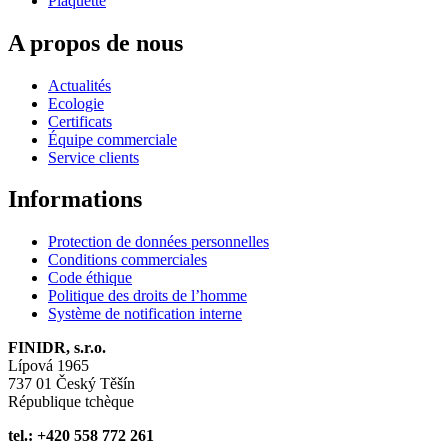
Plaquette
A propos de nous
Actualités
Ecologie
Certificats
Équipe commerciale
Service clients
Informations
Protection de données personnelles
Conditions commerciales
Code éthique
Politique des droits de l’homme
Système de notification interne
FINIDR, s.r.o.
Lípová 1965
737 01 Český Těšín
République tchèque
tel.: +420 558 772 261