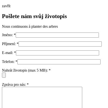
zavřít
Pošlete nám svůj životopis
Nous continuons à planter des arbres
Jméno:
*
Příjmení:
*
E-mail:
*
Telefon:
*
Nahrát životopis (max 5 MB):
*
Zpráva pro nás:
*