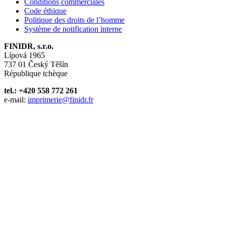
Conditions commerciales
Code éthique
Politique des droits de l’homme
Système de notification interne
FINIDR, s.r.o.
Lípová 1965
737 01 Český Těšín
République tchèque
tel.: +420 558 772 261
e-mail:
imprimerie@finidr.fr