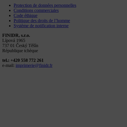
Protection de données personnelles
Conditions commerciales
Code éthique
Politique des droits de l’homme
Système de notification interne
FINIDR, s.r.o.
Lípová 1965
737 01 Český Těšín
République tchèque
tel.: +420 558 772 261
e-mail:
imprimerie@finidr.fr