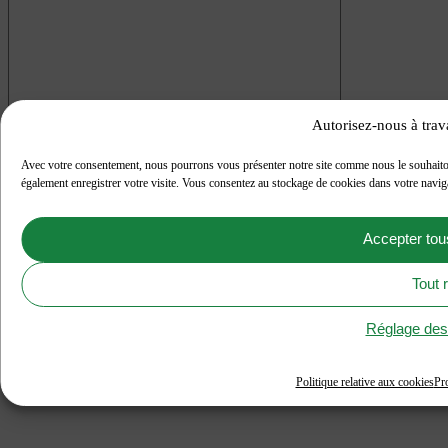
Autorisez-nous à trava
Avec votre consentement, nous pourrons vous présenter notre site comme nous le souhai
Souhlasím
se
zpracováním osobních údajů
*
également enregistrer votre visite. Vous consentez au stockage de cookies dans votre navig
*
povinná pole
Accepter tou
Tout r
Réglage des
Politique relative aux cookies
Pr