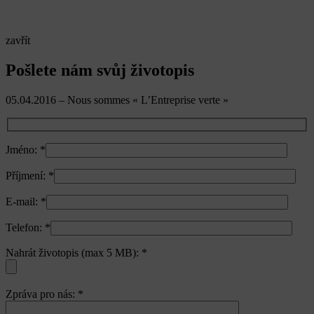
zavřít
Pošlete nám svůj životopis
05.04.2016 – Nous sommes « L’Entreprise verte »
Jméno:
*
Příjmení:
*
E-mail:
*
Telefon:
*
Nahrát životopis (max 5 MB):
*
Zpráva pro nás:
*