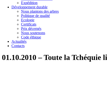
Expédition
Développement durable
Nous plantons des arbres
Politique de qualité
Ecologie
Certificats
Prix décernés
Nous soutenons
Code éthique
Actualités
Contacts
01.10.2010 – Toute la Tchéquie l