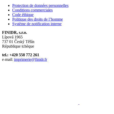
Protection de données personnelles
Conditions commerciales
Code éthique
Politique des droits de l’homme
Système de notification interne
FINIDR, s.r.o.
Lípová 1965
737 01 Český Těšín
République tchèque
tel.: +420 558 772 261
e-mail:
imprimerie@finidr.fr