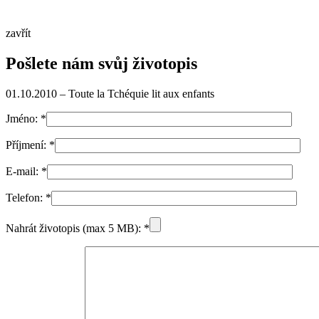
zavřít
Pošlete nám svůj životopis
01.10.2010 – Toute la Tchéquie lit aux enfants
Jméno:
*
Příjmení:
*
E-mail:
*
Telefon:
*
Nahrát životopis (max 5 MB):
*