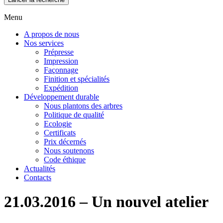
Menu
A propos de nous
Nos services
Prépresse
Impression
Façonnage
Finition et spécialités
Expédition
Développement durable
Nous plantons des arbres
Politique de qualité
Ecologie
Certificats
Prix décernés
Nous soutenons
Code éthique
Actualités
Contacts
21.03.2016 – Un nouvel atelier