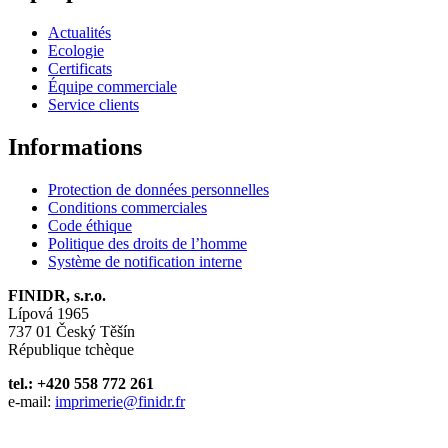
Actualités
Ecologie
Certificats
Équipe commerciale
Service clients
Informations
Protection de données personnelles
Conditions commerciales
Code éthique
Politique des droits de l’homme
Système de notification interne
FINIDR, s.r.o.
Lípová 1965
737 01 Český Těšín
République tchèque
tel.: +420 558 772 261
e-mail:
imprimerie@finidr.fr