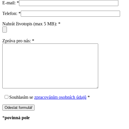
E-mail:
*
Telefon:
*
Nahrát životopis (max 5 MB):
*
Zpráva pro nás:
*
Souhlasím
se
zpracováním osobních údajů
*
*
povinná pole