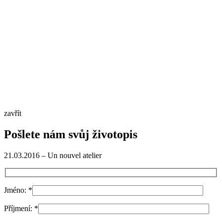
zavřít
Pošlete nám svůj životopis
21.03.2016 – Un nouvel atelier
Jméno:
*
Příjmení:
*